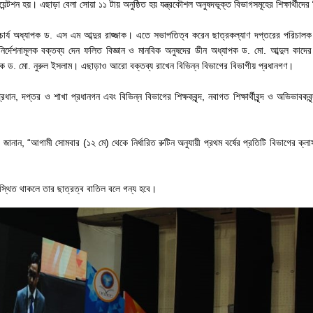
ন্টশন হয়। এছাড়া বেলা সোয়া ১১ টায় অনুষ্ঠিত হয় যন্ত্রকৌশল অনুষদভূক্ত বিভাগসমূহের শিক্ষার্থীদের 
পাচার্য অধ্যাপক ড. এস এম আব্দুর রাজ্জাক। এতে সভাপতিত্ব করেন ছাত্রকল্যাণ দপ্তরের পরিচাল
 নির্দেশনামূলক বক্তব্য দেন ফলিত বিজ্ঞান ও মানবিক অনুষদের ডীন অধ্যাপক ড. মো. আব্দুল কাদে
ক ড. মো. নুরুল ইসলাম। এছাড়াও আরো বক্তব্য রাখেন বিভিন্ন বিভাগের বিভাগীয় প্রধানগণ।
ান, দপ্তর ও শাখা প্রধানগন এবং বিভিন্ন বিভাগের শিক্ষকবৃন্দ, নবাগত শিক্ষার্থীবৃন্দ ও অভিভাবকবৃন
ানান, “আগামী সোমবার (১২ মে) থেকে নির্ধারিত রুটিন অনুযায়ী প্রথম বর্ষের প্রতিটি বিভাগের ক্লা
নুপস্থিত থাকলে তার ছাত্রত্ব বাতিল বলে গন্য হবে।