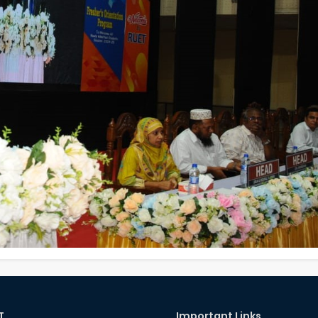
T
Important Links