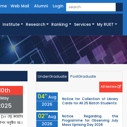
ome
Web Mail
Alumni
Login
Institute
Research
Ranking
Services
My RUET
UnderGraduate
PostGraduate
All Notice
10th
04
th
Aug
May
Notice for Collection of Library
Cards for All 25 Batch Students
2026
2025
02
nd
Aug
Notice Regarding the
র (১০ মে) রুয়েটের
Programme for Observing July
টেশন অনুষ্ঠিত হয়।
2026
Mass Uprising Day 2026