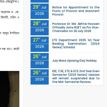
নিয়ে ওরিয়েন্টেশন।
29
th
Jul
Notice for Appointment to the
Posts of Provost and Assistant
ক অধ্যাপক ড. মো.
2026
Provost
র জিলানী, তড়িৎ ও
28
th
Jul
Professor Dr. Md. Akhtar Hossain
Officially Joins RUET as Pro Vice-
2026
Chancellor on 28 July 2026
্দ প্রমুখ উপস্থিত
27
th
Jul
ETE Department 2025 1st Year
Backlog Examination (2024
2026
Series) Schedul
স শুরু হবে। রুয়েট
26
th
Jul
July Mass Uprising Day Holiday
2026
EEE, CSE, ETE & ECE 2nd Year Even
26
th
Jul
Semester (2023 Series) classes
will remain suspended due to
2026
the Mid-Semester Recess.
EEE, CSE, & ECE 2nd Year Odd
26
th
Jul
Semester (2024 Series) classes
will remain suspended due to
2026
the Mid-Semester Recess.
26
th
Jul