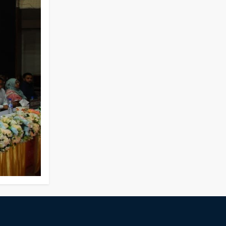
Holiday on the Occasion of
Akheri Chahar Shomba
2026
Examination Schedule for the
22
nd
Jul
1st Year Backlog Examinations
(2024 Series) of the EEE and ECE
2026
Departments, 2025