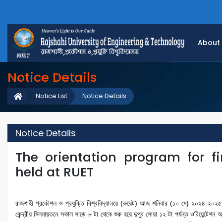
About
Notice Details
Notice List
Notice Details
Notice Details
The orientation program for f
held at RUET
রাজশাহী প্রকৌশল ও প্রযুক্তি বিশ্ববিদ্যালয়ে (রুয়েট) আজ শনিবার (১০ মে) ২০২৪-২০২৫ শিক্
কেন্দ্রীয় মিলনায়তনে সকাল সাড়ে ৮ টা থেকে শুরু হয়ে দুপুর সোয়া ১২ টা পর্যন্ত ওরিয়েন্টেশন 